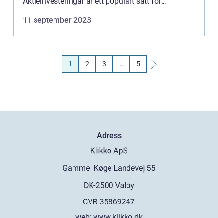
Aktieinvesteringar är ett populärt sätt för
privatpersoner att göra sina pengar att växa. Men
11 september 2023
frågan R...
1
2
3
…
5
Adress
web:
www.klikko.dk