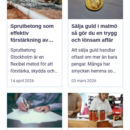
Sprutbetong som
Sälja guld i malmö
effektiv
så gör du en trygg
förstärkning av
och lönsam affär
berg och betong
Sprutbetong
Att sälja guld handlar
Stockholm är en
oftast om mer än bara
flexibel metod för att
pengar. Många har
förstärka, skydda och
smycken hemma som
reparer...
bär på minnen, men ...
14 april 2026
03 mars 2026