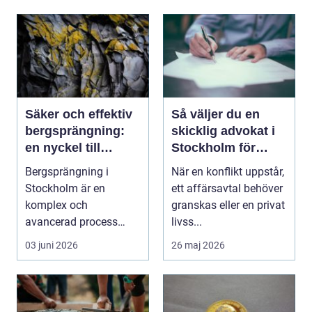
Säker och effektiv
Så väljer du en
bergsprängning:
skicklig advokat i
en nyckel till
Stockholm för
framgångsrika
komplexa juridiska
Bergsprängning i
När en konflikt uppstår,
byggprojekt
utmaningar
Stockholm är en
ett affärsavtal behöver
komplex och
granskas eller en privat
avancerad process
livss...
som spelar en central
03 juni 2026
26 maj 2026
roll ...