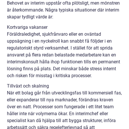
Behovet av interim uppstår ofta plötsligt, men mönstren
är återkommande. Några typiska situationer där interim
skapar tydligt värde är:
Kortvariga vakanser
Föräldraledighet, sjukfrånvaro eller en oväntad
uppsägning i en nyckelroll kan snabbt få följder i en
regulatoriskt styrd verksamhet. I stället för att sprida
ansvaret på flera redan belastade medarbetare kan en
interimskonsult hålla ihop funktionen tills en permanent
lösning finns på plats. Det minskar både stress internt
och risken för misstag i kritiska processer.
Tillväxt och skalning
När ett bolag går från utvecklingsfas till kommersiell fas,
eller expanderar till nya marknader, förändras kraven
över en natt. Processer som fungerade i ett litet team
håller inte när volymerna ökar. En interimchef eller
specialist kan då hjälpa till att bygga strukturer, införa
arbetssätt och säkra regelefterlevnad så att