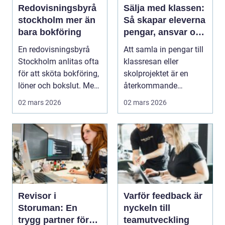
Redovisningsbyrå
Sälja med klassen:
stockholm mer än
Så skapar eleverna
bara bokföring
pengar, ansvar och
gemenskap
En redovisningsbyrå
Att samla in pengar till
Stockholm anlitas ofta
klassresan eller
för att sköta bokföring,
skolprojektet är en
löner och bokslut. Men
återkommande
för många...
utmaning f&oum...
02 mars 2026
02 mars 2026
Revisor i
Varför feedback är
Storuman: En
nyckeln till
trygg partner för
teamutveckling