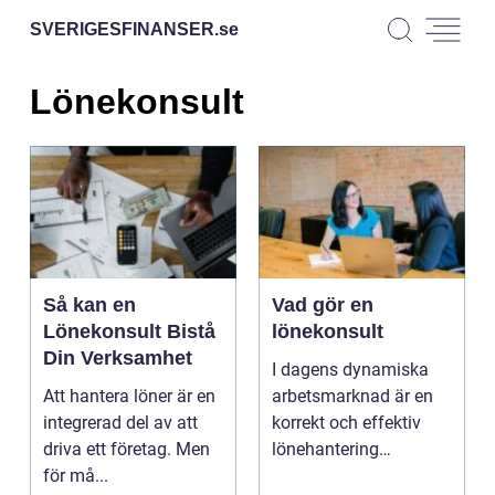
SVERIGESFINANSER.
se
Lönekonsult
Så kan en
Vad gör en
Lönekonsult Bistå
lönekonsult
Din Verksamhet
I dagens dynamiska
Att hantera löner är en
arbetsmarknad är en
integrerad del av att
korrekt och effektiv
driva ett företag. Men
lönehantering
för må...
avgörande f...