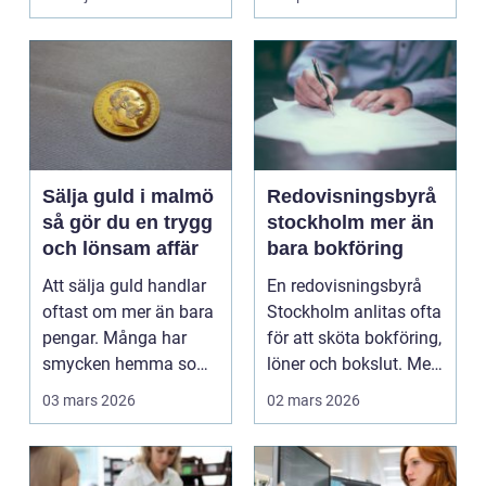
skala upp p...
Sälja guld i malmö
Redovisningsbyrå
så gör du en trygg
stockholm mer än
och lönsam affär
bara bokföring
Att sälja guld handlar
En redovisningsbyrå
oftast om mer än bara
Stockholm anlitas ofta
pengar. Många har
för att sköta bokföring,
smycken hemma som
löner och bokslut. Men
bär på minnen, men ...
för många...
03 mars 2026
02 mars 2026