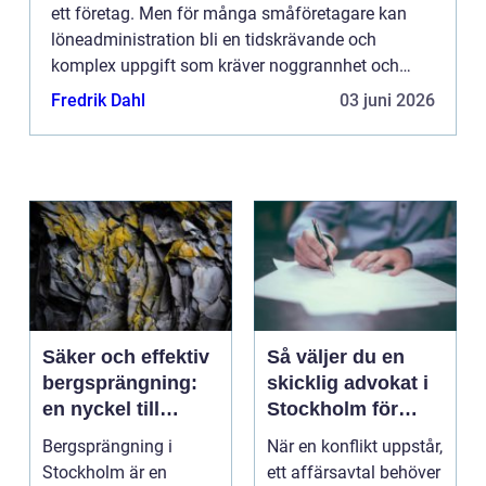
ett företag. Men för många småföretagare kan
löneadministration bli en tidskrävande och
komplex uppgift som kräver noggrannhet och
kunskap om aktu...
Fredrik Dahl
03 juni 2026
Säker och effektiv
Så väljer du en
bergsprängning:
skicklig advokat i
en nyckel till
Stockholm för
framgångsrika
komplexa juridiska
Bergsprängning i
När en konflikt uppstår,
byggprojekt
utmaningar
Stockholm är en
ett affärsavtal behöver