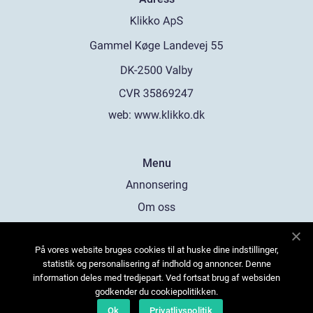
web:
www.klikko.dk
Menu
Annonsering
Om oss
Cookies
På vores website bruges cookies til at huske dine indstillinger,
Kontakta oss
statistik og personalisering af indhold og annoncer. Denne
Sitemap
information deles med tredjepart. Ved fortsat brug af websiden
godkender du cookiepolitikken.
Ok
Privatlivspolitik