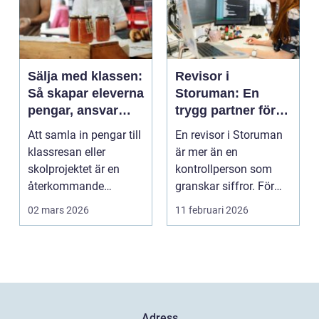
Sälja med klassen:
Revisor i
Så skapar eleverna
Storuman: En
pengar, ansvar
trygg partner för
och gemenskap
företagets siffror
Att samla in pengar till
En revisor i Storuman
och beslut
klassresan eller
är mer än en
skolprojektet är en
kontrollperson som
återkommande
granskar siffror. För
utmaning f&oum...
mån...
02 mars 2026
11 februari 2026
Adress