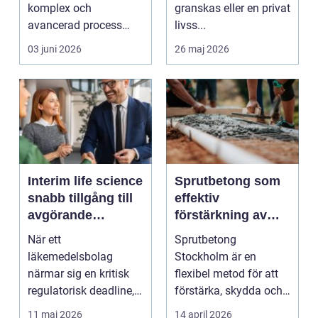
komplex och
granskas eller en privat
avancerad process
livss...
som spelar en central
03 juni 2026
26 maj 2026
roll ...
Interim life science
Sprutbetong som
snabb tillgång till
effektiv
avgörande
förstärkning av
kompetens
berg och betong
När ett
Sprutbetong
läkemedelsbolag
Stockholm är en
närmar sig en kritisk
flexibel metod för att
regulatorisk deadline,
förstärka, skydda och
en medtechaktör ska
reparer...
11 maj 2026
14 april 2026