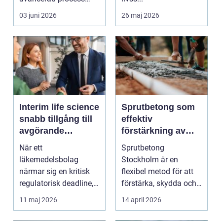
som spelar en central
03 juni 2026
26 maj 2026
roll ...
Interim life science
Sprutbetong som
snabb tillgång till
effektiv
avgörande
förstärkning av
kompetens
berg och betong
När ett
Sprutbetong
läkemedelsbolag
Stockholm är en
närmar sig en kritisk
flexibel metod för att
regulatorisk deadline,
förstärka, skydda och
en medtechaktör ska
reparer...
11 maj 2026
14 april 2026
skala upp p...