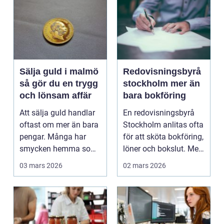
Sälja guld i malmö
Redovisningsbyrå
så gör du en trygg
stockholm mer än
och lönsam affär
bara bokföring
Att sälja guld handlar
En redovisningsbyrå
oftast om mer än bara
Stockholm anlitas ofta
pengar. Många har
för att sköta bokföring,
smycken hemma som
löner och bokslut. Men
bär på minnen, men ...
för många...
03 mars 2026
02 mars 2026