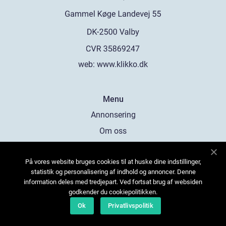
web:
www.klikko.dk
Menu
Annonsering
Om oss
Cookies
På vores website bruges cookies til at huske dine indstillinger,
Kontakta oss
statistik og personalisering af indhold og annoncer. Denne
Sitemap
information deles med tredjepart. Ved fortsat brug af websiden
godkender du cookiepolitikken.
Ok
Privatlivspolitik