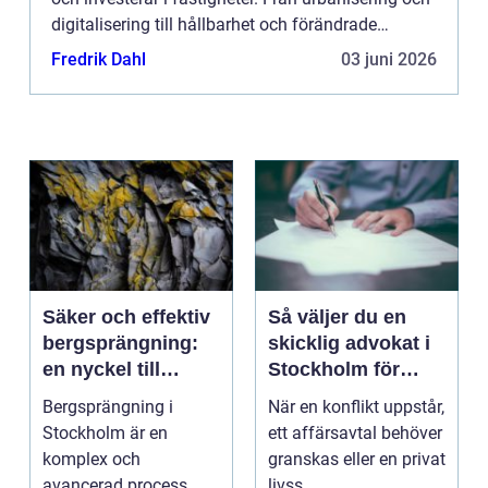
digitalisering till hållbarhet och förändrade
demogra...
Fredrik Dahl
03 juni 2026
Säker och effektiv
Så väljer du en
bergsprängning:
skicklig advokat i
en nyckel till
Stockholm för
framgångsrika
komplexa juridiska
Bergsprängning i
När en konflikt uppstår,
byggprojekt
utmaningar
Stockholm är en
ett affärsavtal behöver
komplex och
granskas eller en privat
avancerad process
livss...