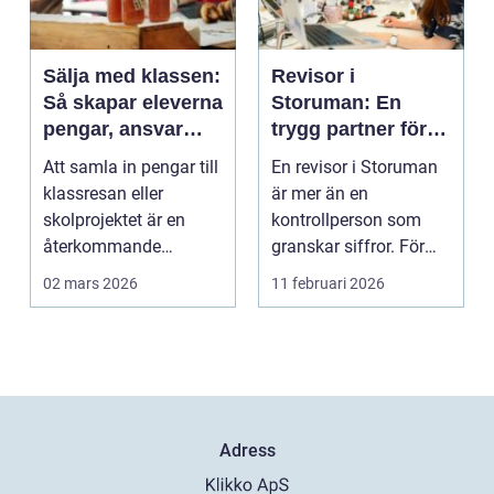
Sälja med klassen:
Revisor i
Så skapar eleverna
Storuman: En
pengar, ansvar
trygg partner för
och gemenskap
företagets siffror
Att samla in pengar till
En revisor i Storuman
och beslut
klassresan eller
är mer än en
skolprojektet är en
kontrollperson som
återkommande
granskar siffror. För
utmaning f&oum...
mån...
02 mars 2026
11 februari 2026
Adress