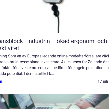
ansblock i industrin – ökad ergonomi och
ektivitet
dning Som en av Europas ledande online-modeåterförsäljare väc
do stort intresse bland investerare. Aktiekursen för Zalando är 
g faktor för investerare som vill bedöma företagets prestation o
ida potential. I denna artikel k...
n
17 jul