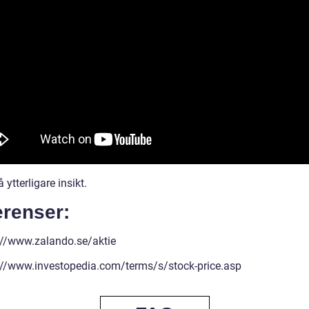
å ytterligare insikt.
erenser:
://www.zalando.se/aktie
://www.investopedia.com/terms/s/stock-price.asp