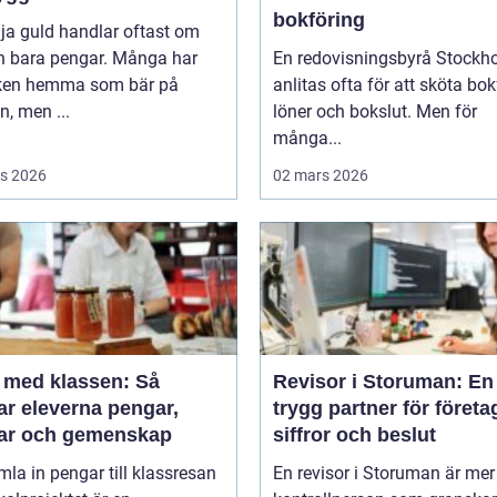
bokföring
lja guld handlar oftast om
n bara pengar. Många har
En redovisningsbyrå Stockh
en hemma som bär på
anlitas ofta för att sköta bok
, men ...
löner och bokslut. Men för
många...
s 2026
02 mars 2026
a med klassen: Så
Revisor i Storuman: En
ar eleverna pengar,
trygg partner för företa
ar och gemenskap
siffror och beslut
mla in pengar till klassresan
En revisor i Storuman är mer