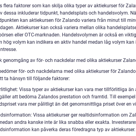
s flera faktorer som kan skilja olika typer av aktiekurser för Zal
v dessa inkluderar tidpunkt, handelsplats och handelsvolym. Nä
idpunkten kan aktiekursen för Zalando variera från minut till mi
dagen. Aktiekurser kan också variera mellan olika handelsplatse
örsen eller OTC-marknaden. Handelsvolymen är också en viktig 
m hög volym kan indikera en aktiv handel medan låg volym kan 
ntresse.
sk genomgång av för- och nackdelar med olika aktiekurser Zala
bedömer för- och nackdelarna med olika aktiekurser för Zalando 
att ta hänsyn till följande faktorer:
örlitlighet: Vissa typer av aktiekurser kan vara mer tillförlitliga än
 gäller att bedöma Zalandos prestation och framtid. Till exempel
priset vara mer pålitligt än det genomsnittliga priset över en vi
tidsinformation: Vissa aktiekurser ger realtidsinformation om Za
 medan andra kanske inte är lika snabba eller exakta. Investerar
tidsinformation kan påverka deras föredragna typ av aktiekurser.