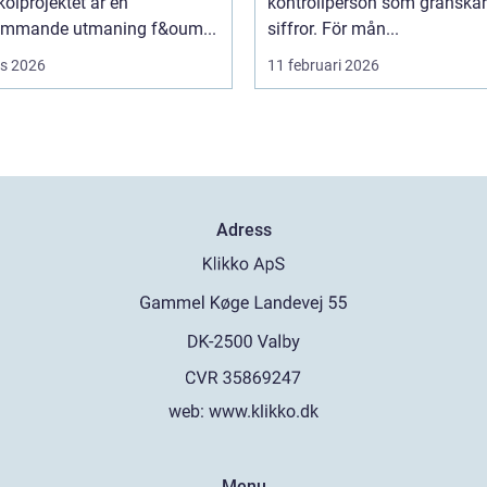
skolprojektet är en
kontrollperson som granskar
ommande utmaning f&oum...
siffror. För mån...
s 2026
11 februari 2026
Adress
web:
www.klikko.dk
Menu