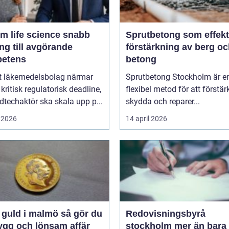
m life science snabb
Sprutbetong som effekt
ång till avgörande
förstärkning av berg o
etens
betong
tt läkemedelsbolag närmar
Sprutbetong Stockholm är e
 kritisk regulatorisk deadline,
flexibel metod för att förstär
techaktör ska skala upp p...
skydda och reparer...
 2026
14 april 2026
uld i malmö så gör du
Redovisningsbyrå
ygg och lönsam affär
stockholm mer än bara