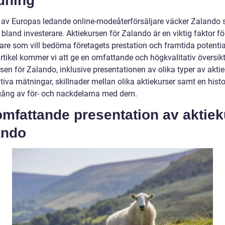
dning
av Europas ledande online-modeåterförsäljare väcker Zalando s
 bland investerare. Aktiekursen för Zalando är en viktig faktor fö
are som vill bedöma företagets prestation och framtida potential
rtikel kommer vi att ge en omfattande och högkvalitativ översikt
sen för Zalando, inklusive presentationen av olika typer av aktie
tiva mätningar, skillnader mellan olika aktiekurser samt en histo
ng av för- och nackdelarna med dem.
mfattande presentation av aktiek
ando