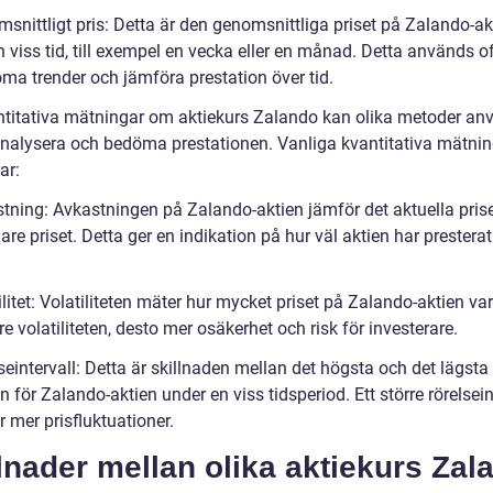
snittligt pris: Detta är den genomsnittliga priset på Zalando-ak
 viss tid, till exempel en vecka eller en månad. Detta används of
öma trender och jämföra prestation över tid.
ntitativa mätningar om aktiekurs Zalando kan olika metoder a
 analysera och bedöma prestationen. Vanliga kvantitativa mätni
ar:
stning: Avkastningen på Zalando-aktien jämför det aktuella pris
gare priset. Detta ger en indikation på hur väl aktien har presterat
ilitet: Volatiliteten mäter hur mycket priset på Zalando-aktien var
e volatiliteten, desto mer osäkerhet och risk för investerare.
seintervall: Detta är skillnaden mellan det högsta och det lägsta
n för Zalando-aktien under en viss tidsperiod. Ett större rörelsein
r mer prisfluktuationer.
lnader mellan olika aktiekurs Zal