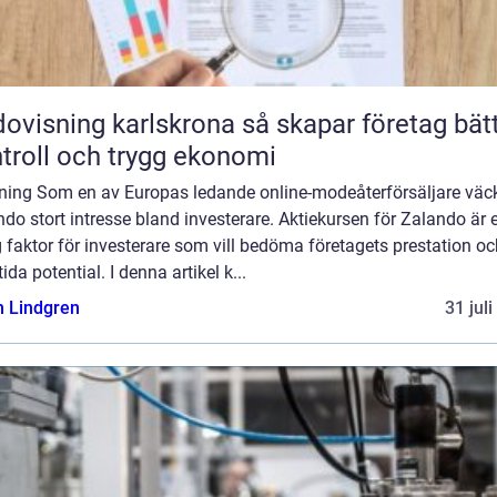
sning karlskrona så skapar företag bättre
troll och trygg ekonomi
dning Som en av Europas ledande online-modeåterförsäljare väc
do stort intresse bland investerare. Aktiekursen för Zalando är 
g faktor för investerare som vill bedöma företagets prestation o
ida potential. I denna artikel k...
n Lindgren
31 jul