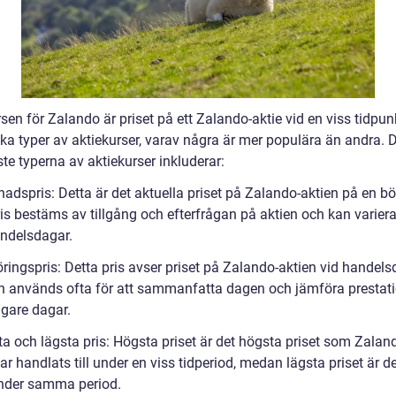
sen för Zalando är priset på ett Zalando-aktie vid en viss tidpun
ika typer av aktiekurser, varav några är mer populära än andra. 
te typerna av aktiekurser inkluderar:
adspris: Detta är det aktuella priset på Zalando-aktien på en bö
is bestäms av tillgång och efterfrågan på aktien och kan variera
andelsdagar.
öringspris: Detta pris avser priset på Zalando-aktien vid handel
en används ofta för att sammanfatta dagen och jämföra prestat
igare dagar.
ta och lägsta pris: Högsta priset är det högsta priset som Zalan
ar handlats till under en viss tidperiod, medan lägsta priset är d
under samma period.