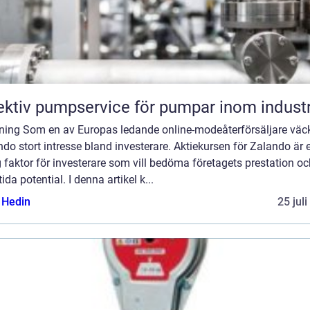
ektiv pumpservice för pumpar inom industr
dning Som en av Europas ledande online-modeåterförsäljare väc
do stort intresse bland investerare. Aktiekursen för Zalando är 
g faktor för investerare som vill bedöma företagets prestation o
ida potential. I denna artikel k...
s Hedin
25 jul