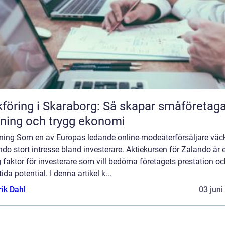
föring i Skaraborg: Så skapar småföretag
ning och trygg ekonomi
dning Som en av Europas ledande online-modeåterförsäljare väc
do stort intresse bland investerare. Aktiekursen för Zalando är 
g faktor för investerare som vill bedöma företagets prestation o
ida potential. I denna artikel k...
rik Dahl
03 juni