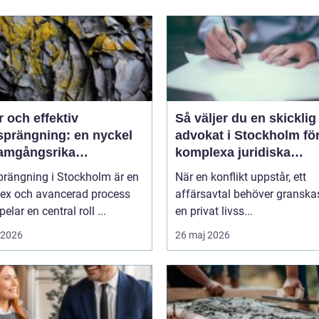
 och effektiv
Så väljer du en skicklig
sprängning: en nyckel
advokat i Stockholm fö
framgångsrika
komplexa juridiska
projekt
utmaningar
prängning i Stockholm är en
När en konflikt uppstår, ett
ex och avancerad process
affärsavtal behöver granskas
elar en central roll ...
en privat livss...
i 2026
26 maj 2026