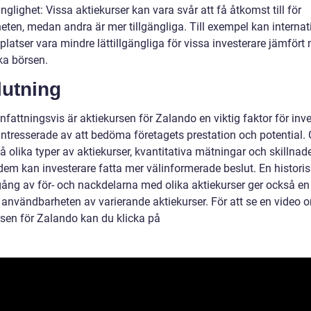
änglighet: Vissa aktiekurser kan vara svår att få åtkomst till för
eten, medan andra är mer tillgängliga. Till exempel kan internat
latser vara mindre lättillgängliga för vissa investerare jämfört
a börsen.
lutning
attningsvis är aktiekursen för Zalando en viktig faktor för inve
intresserade av att bedöma företagets prestation och potential
tå olika typer av aktiekurser, kvantitativa mätningar och skillnad
dem kan investerare fatta mer välinformerade beslut. En historis
ng av för- och nackdelarna med olika aktiekurser ger också en 
i användbarheten av varierande aktiekurser. För att se en video 
rsen för Zalando kan du klicka på