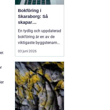
Bokföring i
Skaraborg: Så
skapar
småföretagare
En tydlig och uppdaterad
ordning och trygg
bokföring är en av de
ekonomi
viktigaste byggstenarna
i varje företag, oavsett
03 juni 2026
er.
om verksamheten drivs
på deltid hemifrån eller i
större skala med flera
er
anställda. Många
småföretaga...
der