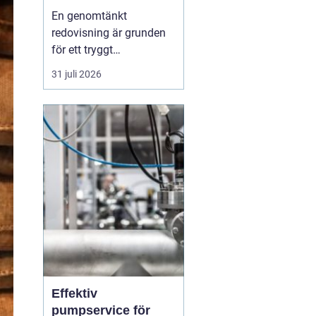
bättre kontroll och
En genomtänkt
trygg ekonomi
redovisning är grunden
för ett tryggt
företagande. När
31 juli 2026
siffrorna är korrekta och
uppdaterade går det
lättare att planera, växa
och fatta beslut med
mindre stress. För
företag i Karlskrona
spelar valet av
redovisningsbyrå en stor
roll fö...
Effektiv
pumpservice för