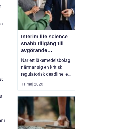
m
ma
Interim life science
snabb tillgång till
avgörande
kompetens
När ett läkemedelsbolag
närmar sig en kritisk
regulatorisk deadline, en
et
medtechaktör ska skala
11 maj 2026
upp produktionen eller
ett biotechbolag tappar
as
en nyckelperson i ett
kliniskt
utvecklingsprojekt, finns
r i
sällan utrymme för