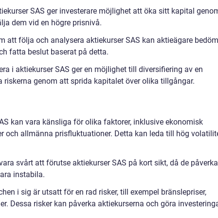
Aktiekurser SAS ger investerare möjlighet att öka sitt kapital geno
 sälja dem vid en högre prisnivå.
om att följa och analysera aktiekurser SAS kan aktieägare bedö
h fatta beslut baserat på detta.
tera i aktiekurser SAS ger en möjlighet till diversifiering av en
a riskerna genom att sprida kapitalet över olika tillgångar.
 SAS kan vara känsliga för olika faktorer, inklusive ekonomisk
och allmänna prisfluktuationer. Detta kan leda till hög volatilit
vara svårt att förutse aktiekurser SAS på kort sikt, då de påverk
ara instabila.
en i sig är utsatt för en rad risker, till exempel bränslepriser,
er. Dessa risker kan påverka aktiekurserna och göra investeringa