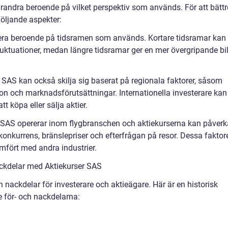
arandra beroende på vilket perspektiv som används. För att bättr
följande aspekter:
iera beroende på tidsramen som används. Kortare tidsramar kan
fluktuationer, medan längre tidsramar ger en mer övergripande bi
r SAS kan också skilja sig baserat på regionala faktorer, såsom
ion och marknadsförutsättningar. Internationella investerare kan
 köpa eller sälja aktier.
: SAS opererar inom flygbranschen och aktiekurserna kan påver
onkurrens, bränslepriser och efterfrågan på resor. Dessa faktor
jämfört med andra industrier.
ckdelar med Aktiekurser SAS
 nackdelar för investerare och aktieägare. Här är en historisk
 för- och nackdelarna: