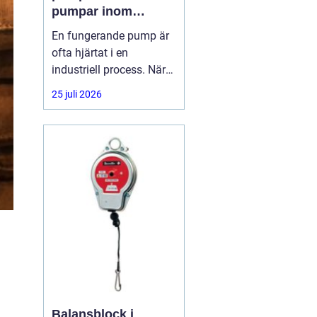
pumpar inom
industrin
En fungerande pump är
ofta hjärtat i en
industriell process. När
flödet stannar, stannar
25 juli 2026
produktionen. Därför har
många företag insett att
pumpservice
Balansblock i