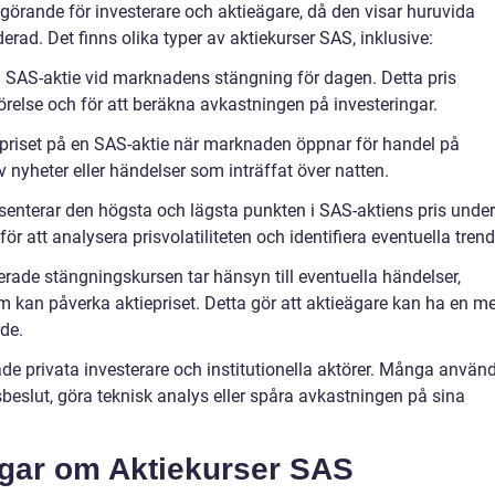
örande för investerare och aktieägare, då den visar huruvida
erad. Det finns olika typer av aktiekurser SAS, inklusive:
en SAS-aktie vid marknadens stängning för dagen. Detta pris
else och för att beräkna avkastningen på investeringar.
priset på en SAS-aktie när marknaden öppnar för handel på
nyheter eller händelser som inträffat över natten.
esenterar den högsta och lägsta punkten i SAS-aktiens pris under
ör att analysera prisvolatiliteten och identifiera eventuella trend
erade stängningskursen tar hänsyn till eventuella händelser,
om kan påverka aktiepriset. Detta gör att aktieägare kan ha en m
rde.
de privata investerare och institutionella aktörer. Många använ
gsbeslut, göra teknisk analys eller spåra avkastningen på sina
ngar om Aktiekurser SAS