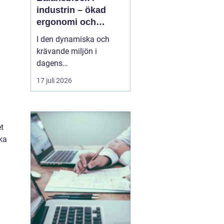
industrin – ökad
ergonomi och
effektivitet
I den dynamiska och
krävande miljön i
dagens
verkstadsindustri är
17 juli 2026
effektiva och
ergonomiskt designade
verktyg och lösningar
avgörande.
balansblock
et
är en...
ka