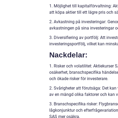
1. Möjlighet till kapitalförvaltning: 
att köpa aktier till ett lägre pris och
2. Avkastning på investeringar: Gen
avkastningen på sina investeringar oc
3. Diversifiering av portfölj: Att inves
investeringsportfölj, vilket kan minsk
Nackdelar:
1. Risker och volatilitet: Aktiekurser
osäkerhet, branschspecifika händelser 
och ökade risker för investerare.
2. Svårigheter att förutsäga: Det kan 
av en mängd olika faktorer och kan v
3. Branschspecifika risker: Flygbransch
lågkonjunktur och efterfrågevariation
SAS mer osäkra.