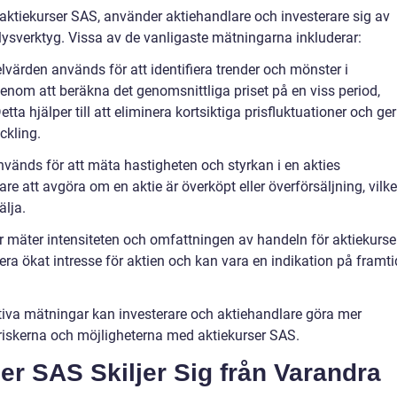
 aktiekurser SAS, använder aktiehandlare och investerare sig av
lysverktyg. Vissa av de vanligaste mätningarna inkluderar:
värden används för att identifiera trender och mönster i
genom att beräkna det genomsnittliga priset på en viss period,
a hjälper till att eliminera kortsiktiga prisfluktuationer och ger
ckling.
används för att mäta hastigheten och styrkan i en akties
are att avgöra om en aktie är överköpt eller överförsäljning, vilke
älja.
r mäter intensiteten och omfattningen av handeln för aktiekurse
a ökat intresse för aktien och kan vara en indikation på framt
va mätningar kan investerare och aktiehandlare göra mer
 riskerna och möjligheterna med aktiekurser SAS.
er SAS Skiljer Sig från Varandra