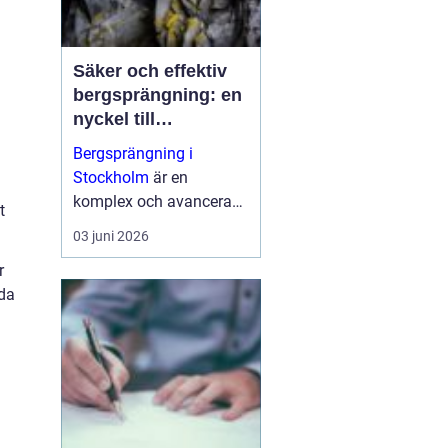
Säker och effektiv
bergsprängning: en
nyckel till
framgångsrika
Bergsprängning i
byggprojekt
Stockholm
är en
komplex och avancerad
t
process som spelar en
03 juni 2026
central roll i moderna
r
bygg- och
ida
infrastruktursprojekt. ...