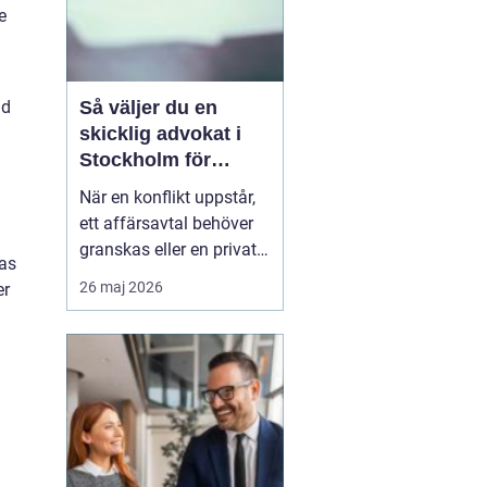
e
Så väljer du en
ld
skicklig advokat i
Stockholm för
komplexa juridiska
När en konflikt uppstår,
utmaningar
ett affärsavtal behöver
granskas eller en privat
kas
livssituation kräver
26 maj 2026
er
juridisk expertis, blir
valet av ombud helt
avgörande. Sökordet
”advokat i Stockholm”
används ofta av ...