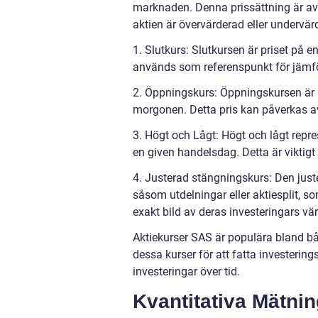
marknaden. Denna prissättning är avg
aktien är övervärderad eller undervärd
1. Slutkurs: Slutkursen är priset på 
används som referenspunkt för jämför
2. Öppningskurs: Öppningskursen är 
morgonen. Detta pris kan påverkas av 
3. Högt och Lågt: Högt och lågt repr
en given handelsdag. Detta är viktigt f
4. Justerad stängningskurs: Den just
såsom utdelningar eller aktiesplit, s
exakt bild av deras investeringars vä
Aktiekurser SAS är populära bland bå
dessa kurser för att fatta investerin
investeringar över tid.
Kvantitativa Mätni