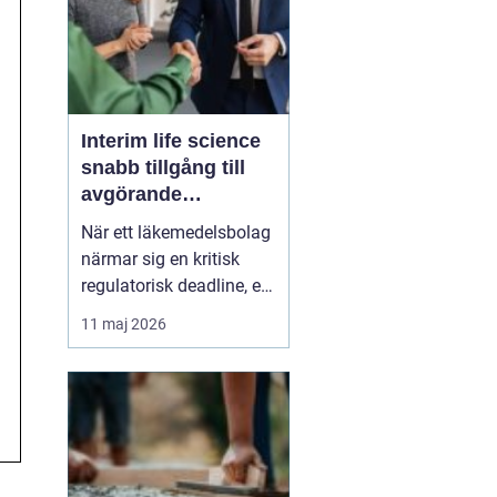
Interim life science
snabb tillgång till
avgörande
kompetens
När ett läkemedelsbolag
närmar sig en kritisk
regulatorisk deadline, en
medtechaktör ska skala
11 maj 2026
upp produktionen eller
ett biotechbolag tappar
en nyckelperson i ett
kliniskt
utvecklingsprojekt, finns
sällan utrymme för