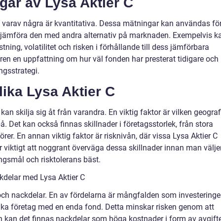
gar av Lysa Aktier C
t, varav några är kvantitativa. Dessa mätningar kan användas fö
 jämföra den med andra alternativ på marknaden. Exempelvis k
ning, volatilitet och risken i förhållande till dess jämförbara
ren en uppfattning om hur väl fonden har presterat tidigare och
ngsstrategi.
lika Lysa Aktier C
kan skilja sig åt från varandra. En viktig faktor är vilken geograf
å. Det kan också finnas skillnader i företagsstorlek, från stora
örer. En annan viktig faktor är risknivån, där vissa Lysa Aktier C
r viktigt att noggrant överväga dessa skillnader innan man välje
ngsmål och risktolerans bäst.
kdelar med Lysa Aktier C
 och nackdelar. En av fördelarna är mångfalden som investering
olika företag med en enda fond. Detta minskar risken genom att
an kan det finnas nackdelar som höga kostnader i form av avgift