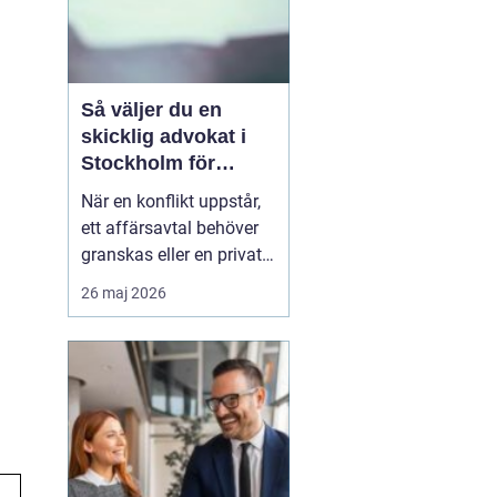
Så väljer du en
skicklig advokat i
Stockholm för
komplexa juridiska
När en konflikt uppstår,
utmaningar
ett affärsavtal behöver
granskas eller en privat
livssituation kräver
26 maj 2026
juridisk expertis, blir
valet av ombud helt
avgörande. Sökordet
”advokat i Stockholm”
används ofta av ...