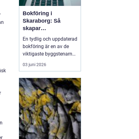
Bokföring i
r
Skaraborg: Så
an
skapar
småföretagare
En tydlig och uppdaterad
ordning och trygg
bokföring är en av de
ekonomi
viktigaste byggstenarna
i varje företag, oavsett
03 juni 2026
om verksamheten drivs
isk
på deltid hemifrån eller i
större skala med flera
anställda. Många
r
småföretaga...
en
er