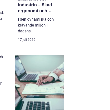
industrin – ökad
ergonomi och
nd.
effektivitet
la
I den dynamiska och
krävande miljön i
dagens
verkstadsindustri är
17 juli 2026
effektiva och
ergonomiskt designade
verktyg och lösningar
ch
avgörande.
balansblock
är en...
om