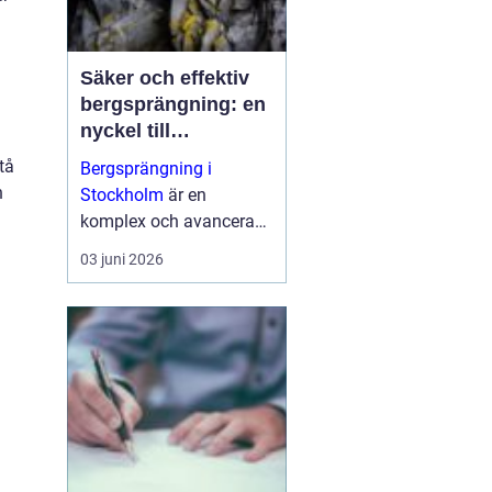
Säker och effektiv
bergsprängning: en
nyckel till
framgångsrika
tå
Bergsprängning i
byggprojekt
n
Stockholm
är en
komplex och avancerad
process som spelar en
03 juni 2026
central roll i moderna
bygg- och
infrastruktursprojekt. ...