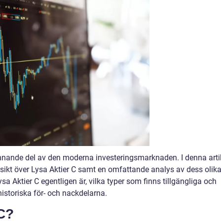
ännande del av den moderna investeringsmarknaden. I denna arti
rsikt över Lysa Aktier C samt en omfattande analys av dess olik
a Aktier C egentligen är, vilka typer som finns tillgängliga och
storiska för- och nackdelarna.
 C?