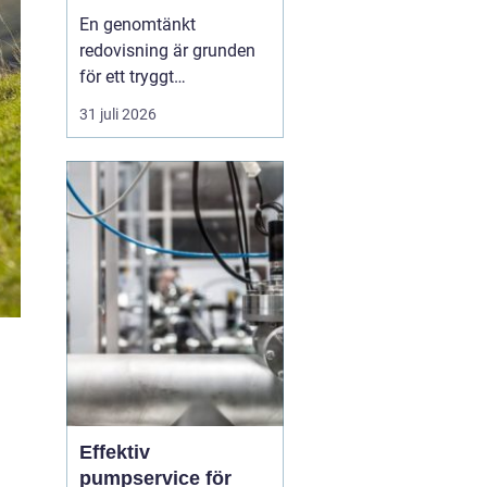
bättre kontroll och
En genomtänkt
trygg ekonomi
redovisning är grunden
för ett tryggt
företagande. När
31 juli 2026
siffrorna är korrekta och
uppdaterade går det
lättare att planera, växa
och fatta beslut med
mindre stress. För
företag i Karlskrona
spelar valet av
redovisningsbyrå en stor
roll fö...
Effektiv
pumpservice för