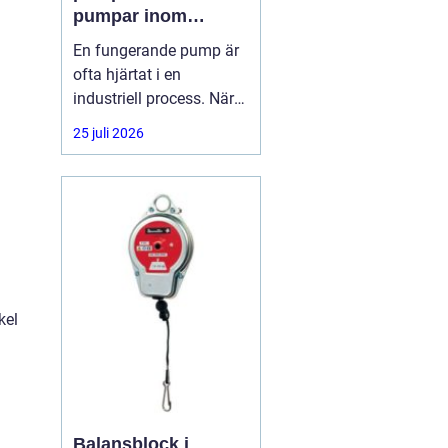
pumpar inom
industrin
En fungerande pump är
ofta hjärtat i en
industriell process. När
flödet stannar, stannar
25 juli 2026
produktionen. Därför har
många företag insett att
pumpservice
kel
a
Balansblock i