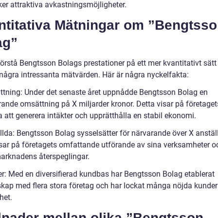
er attraktiva avkastningsmöjligheter.
ntitativa Mätningar om ”Bengtss
ag”
förstå Bengtsson Bolags prestationer på ett mer kvantitativt sätt
å några intressanta mätvärden. Här är några nyckelfakta:
tning: Under det senaste året uppnådde Bengtsson Bolag en
ande omsättning på X miljarder kronor. Detta visar på företaget
 att generera intäkter och upprätthålla en stabil ekonomi.
llda: Bengtsson Bolag sysselsätter för närvarande över X anstäl
visar på företagets omfattande utförande av sina verksamheter o
arknadens återspeglingar.
r: Med en diversifierad kundbas har Bengtsson Bolag etablerat
skap med flera stora företag och har lockat många nöjda kunde
het.
lnader mellan olika ”Bengtsson