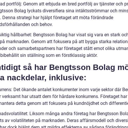
ad portfölj: Genom att erbjuda en bred portfölj av tjänster och p
gtsson Bolag lyckats diversifiera sina intäktsströmmar och min
. Denna strategi har hjälpt företaget att möta förändrade
sförhållanden och behov.
ktig hållbarhet: Bengtsson Bolag har visat sig vara en stark och
 på marknaden. Genom att fokusera på att bygga starka relatio
nder och samarbetspartners har företaget stått emot olika utma
bibehållit sin ställning som en förstklassig aktör.
tidigt så har Bengtsson Bolag mö
a nackdelar, inklusive:
rrens: Det ökande antalet konkurrenter inom varje sektor där B
r verksamt har utsatt dem för hårdare konkurrens. Företaget har
hantera detta genom att fokusera på kundnöjdhet och differentie
adsvolatilitet: Liksom många andra företag har Bengtsson Bol
ts av volatiliteten på marknaden. Deras affärsmodell och divers
 har dock hjälpt dem att mildra effekterna av sådana förändringa