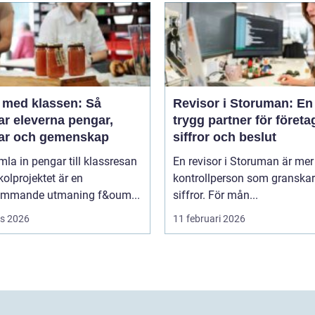
a med klassen: Så
Revisor i Storuman: En
ar eleverna pengar,
trygg partner för företa
ar och gemenskap
siffror och beslut
mla in pengar till klassresan
En revisor i Storuman är mer
skolprojektet är en
kontrollperson som granskar
ommande utmaning f&oum...
siffror. För mån...
s 2026
11 februari 2026