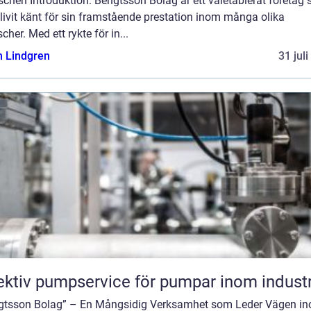
chen Introduktion: Bengtsson Bolag är ett väletablerat företag
livit känt för sin framstående prestation inom många olika
cher. Med ett rykte för in...
n Lindgren
31 jul
ektiv pumpservice för pumpar inom industr
gtsson Bolag” – En Mångsidig Verksamhet som Leder Vägen i