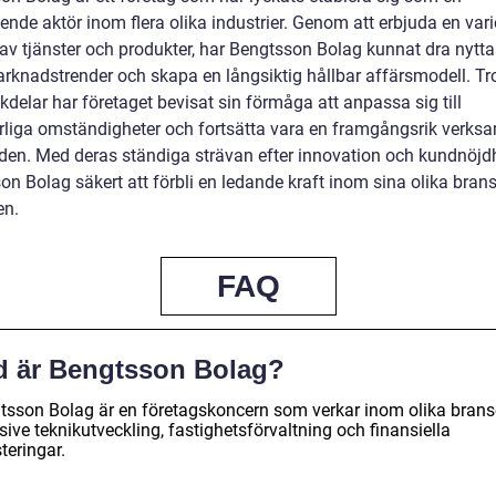
ende aktör inom flera olika industrier. Genom att erbjuda en var
 av tjänster och produkter, har Bengtsson Bolag kunnat dra nytta
arknadstrender och skapa en långsiktig hållbar affärsmodell. Tro
delar har företaget bevisat sin förmåga att anpassa sig till
rliga omständigheter och fortsätta vara en framgångsrik verks
en. Med deras ständiga strävan efter innovation och kundnöjdh
n Bolag säkert att förbli en ledande kraft inom sina olika brans
en.
FAQ
d är Bengtsson Bolag?
tsson Bolag är en företagskoncern som verkar inom olika brans
sive teknikutveckling, fastighetsförvaltning och finansiella
teringar.