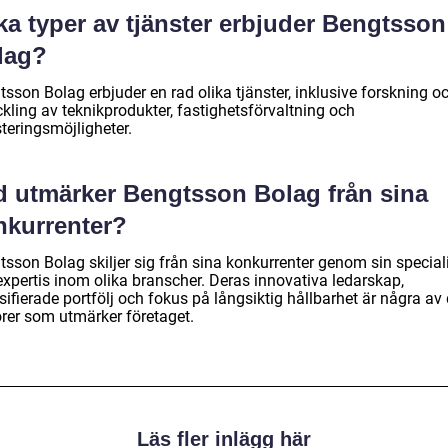
ka typer av tjänster erbjuder Bengtsson
lag?
sson Bolag erbjuder en rad olika tjänster, inklusive forskning o
kling av teknikprodukter, fastighetsförvaltning och
teringsmöjligheter.
d utmärker Bengtsson Bolag från sina
nkurrenter?
sson Bolag skiljer sig från sina konkurrenter genom sin speciali
expertis inom olika branscher. Deras innovativa ledarskap,
sifierade portfölj och fokus på långsiktig hållbarhet är några av
orer som utmärker företaget.
Läs fler inlägg här