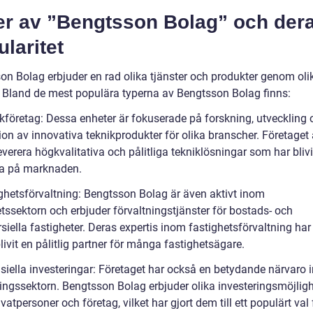
er av ”Bengtsson Bolag” och der
laritet
on Bolag erbjuder en rad olika tjänster och produkter genom oli
. Bland de mest populära typerna av Bengtsson Bolag finns:
ikföretag: Dessa enheter är fokuserade på forskning, utveckling 
ion av innovativa teknikprodukter för olika branscher. Företaget
leverera högkvalitativa och pålitliga tekniklösningar som har blivi
a på marknaden.
ighetsförvaltning: Bengtsson Bolag är även aktivt inom
tssektorn och erbjuder förvaltningstjänster för bostads- och
ella fastigheter. Deras expertis inom fastighetsförvaltning har 
livit en pålitlig partner för många fastighetsägare.
nsiella investeringar: Företaget har också en betydande närvaro
ringssektorn. Bengtsson Bolag erbjuder olika investeringsmöjligh
vatpersoner och företag, vilket har gjort dem till ett populärt val 