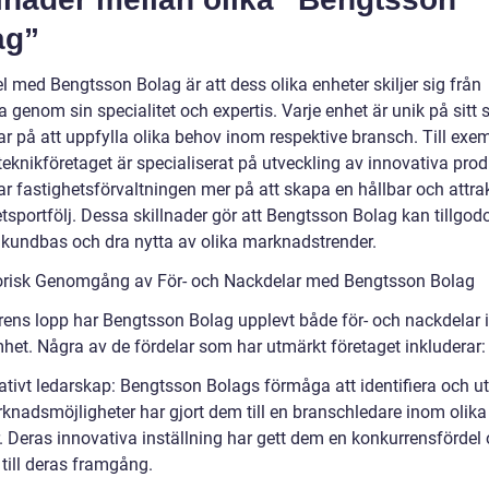
ag”
l med Bengtsson Bolag är att dess olika enheter skiljer sig från
 genom sin specialitet och expertis. Varje enhet är unik på sitt 
r på att uppfylla olika behov inom respektive bransch. Till exem
eknikföretaget är specialiserat på utveckling av innovativa prod
r fastighetsförvaltningen mer på att skapa en hållbar och attrak
tsportfölj. Dessa skillnader gör att Bengtsson Bolag kan tillgod
 kundbas och dra nytta av olika marknadstrender.
orisk Genomgång av För- och Nackdelar med Bengtsson Bolag
rens lopp har Bengtsson Bolag upplevt både för- och nackdelar i
het. Några av de fördelar som har utmärkt företaget inkluderar:
ativt ledarskap: Bengtsson Bolags förmåga att identifiera och ut
knadsmöjligheter har gjort dem till en branschledare inom olika
r. Deras innovativa inställning har gett dem en konkurrensfördel
 till deras framgång.