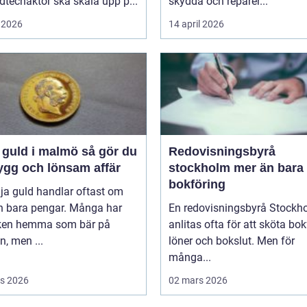
techaktör ska skala upp p...
skydda och reparer...
 2026
14 april 2026
uld i malmö så gör du
Redovisningsbyrå
ygg och lönsam affär
stockholm mer än bara
bokföring
lja guld handlar oftast om
n bara pengar. Många har
En redovisningsbyrå Stockh
en hemma som bär på
anlitas ofta för att sköta bok
, men ...
löner och bokslut. Men för
många...
s 2026
02 mars 2026