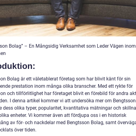
son Bolag” – En Mångsidig Verksamhet som Leder Vägen inom
hen
oduktion:
n Bolag är ett väletablerat företag som har blivit känt för sin
ende prestation inom många olika branscher. Med ett rykte för
on och tillförlitlighet har företaget blivit en förebild för andra ak
en. I denna artikel kommer vi att undersöka mer om Bengtsson
e dess olika typer, popularitet, kvantitativa mätningar och skilln
lika enheter. Vi kommer även att fördjupa oss i en historisk
ng av för- och nackdelar med Bengtsson Bolag, samt överväga
cklats över tiden.