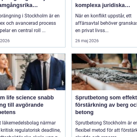
framgångsrika
komplexa juridiska
projekt
utmaningar
prängning i Stockholm är en
När en konflikt uppstår, ett
ex och avancerad process
affärsavtal behöver granskas
elar en central roll ...
en privat livss...
i 2026
26 maj 2026
m life science snabb
Sprutbetong som effekt
ång till avgörande
förstärkning av berg o
etens
betong
tt läkemedelsbolag närmar
Sprutbetong Stockholm är e
 kritisk regulatorisk deadline,
flexibel metod för att förstär