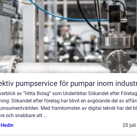
ektiv pumpservice för pumpar inom industr
erblick av ”Hitta Bolag” som Underlättar Sökandet efter Företa
ning: Sökandet efter företag har blivit en avgörande del av affär
konsumentvärlden. Med framkomsten av digital teknik har det bli
re och snabbare att ...
s Hedin
25 jul