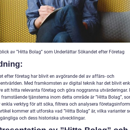
blick av ”Hitta Bolag” som Underlättar Sökandet efter Företag
dning:
 efter företag har blivit en avgörande del av affärs- och
ntvärlden. Med framkomsten av digital teknik har det blivit enk
e att hitta relevanta företag och göra noggranna utvärderingar.
 framstående tjänsterna inom detta område är ”Hitta Bolag”, s
 enkla verktyg för att söka, filtrera och analysera företagsinform
tikel kommer att utforska vad ”Hitta Bolag” är, vilka varianter 
llgängliga och dess historiska utvecklingar.