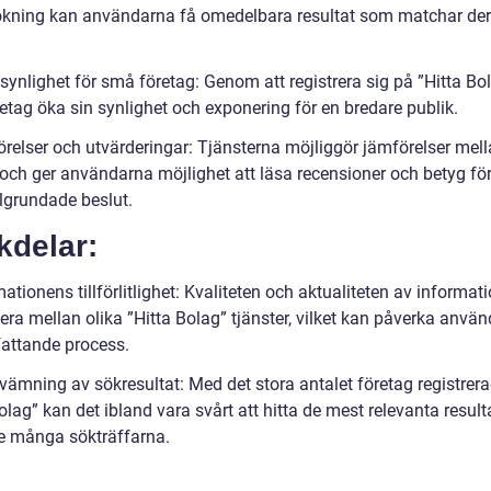
ökning kan användarna få omedelbara resultat som matchar de
synlighet för små företag: Genom att registrera sig på ”Hitta Bo
etag öka sin synlighet och exponering för en bredare publik.
relser och utvärderingar: Tjänsterna möjliggör jämförelser mell
 och ger användarna möjlighet att läsa recensioner och betyg för
älgrundade beslut.
kdelar:
ationens tillförlitlighet: Kvaliteten och aktualiteten av informat
era mellan olika ”Hitta Bolag” tjänster, vilket kan påverka anvä
fattande process.
vämning av sökresultat: Med det stora antalet företag registrer
olag” kan det ibland vara svårt att hitta de mest relevanta result
e många sökträffarna.