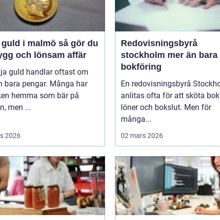
uld i malmö så gör du
Redovisningsbyrå
ygg och lönsam affär
stockholm mer än bara
bokföring
lja guld handlar oftast om
n bara pengar. Många har
En redovisningsbyrå Stockh
en hemma som bär på
anlitas ofta för att sköta bok
, men ...
löner och bokslut. Men för
många...
s 2026
02 mars 2026