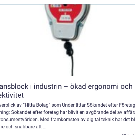
ansblock i industrin – ökad ergonomi och
ektivitet
erblick av ”Hitta Bolag” som Underlättar Sökandet efter Företa
ning: Sökandet efter företag har blivit en avgörande del av affär
konsumentvärlden. Med framkomsten av digital teknik har det bli
re och snabbare att ...