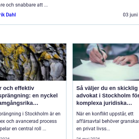
re och snabbare att ...
rik Dahl
03 juni
 och effektiv
Så väljer du en skicklig
sprängning: en nyckel
advokat i Stockholm fö
framgångsrika
komplexa juridiska
projekt
utmaningar
prängning i Stockholm är en
När en konflikt uppstår, ett
ex och avancerad process
affärsavtal behöver granskas
elar en central roll ...
en privat livss...
i 2026
26 maj 2026