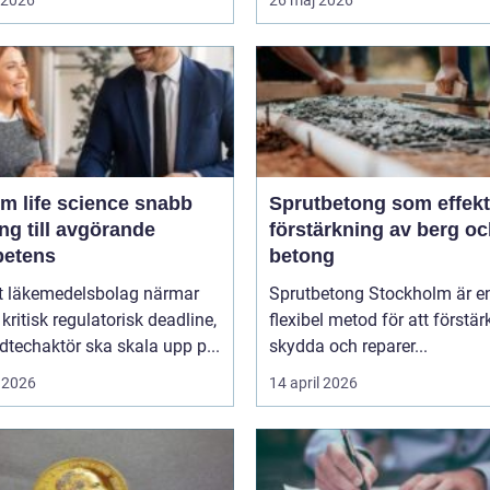
m life science snabb
Sprutbetong som effekt
ång till avgörande
förstärkning av berg o
etens
betong
tt läkemedelsbolag närmar
Sprutbetong Stockholm är e
 kritisk regulatorisk deadline,
flexibel metod för att förstär
techaktör ska skala upp p...
skydda och reparer...
 2026
14 april 2026