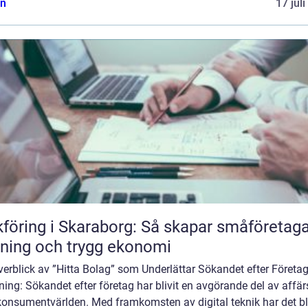
n
17 jul
föring i Skaraborg: Så skapar småföretag
ning och trygg ekonomi
erblick av ”Hitta Bolag” som Underlättar Sökandet efter Företa
ning: Sökandet efter företag har blivit en avgörande del av affär
konsumentvärlden. Med framkomsten av digital teknik har det bli