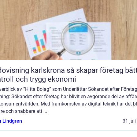
sning karlskrona så skapar företag bättre
troll och trygg ekonomi
erblick av ”Hitta Bolag” som Underlättar Sökandet efter Företa
ning: Sökandet efter företag har blivit en avgörande del av affär
konsumentvärlden. Med framkomsten av digital teknik har det bli
re och snabbare att ...
n Lindgren
31 jul