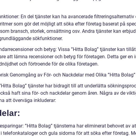
nktioner: En del tjänster kan ha avancerade filtreringsalternativ
itmer som gör det möjligt att söka efter företag baserat på spec
r som bransch, storlek, omsättning osv. Andra tjänster kan erbju
grundläggande sökfunktioner.
darrecensioner och betyg: Vissa ”Hitta Bolag” tjänster kan tillå
re att lämna recensioner och betyg för företagen. Detta ger en i
nöjdhet och förtroende för de olika företagen.
orisk Genomgång av För- och Nackdelar med Olika ”Hitta Bolag”
itta Bolag” tjänster har bidragit till att underlätta sökningspro
också haft sina för- och nackdelar genom åren. Några av de vikt
na att överväga inkluderar:
elar:
sparingar: ”Hitta Bolag” tjänsterna har eliminerat behovet av at
i telefonkataloger och gula sidorna för att söka efter företag. 