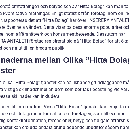
förstå omfattningen och betydelsen av ”Hitta Bolag” kan man ta e
 kvantitativa mätningar. Enligt statistik från företag inom onlin
ar, rapporteras det att ”Hitta Bolag” har över [INSERERA ANTALE
re över hela världen. Detta visar på dess enorma popularitet oc
se inom affärsnätverk och konsumentbeteende. Dessutom har
RA ANTALET] företag registrerat sig på ”Hitta Bolag” för att öka
t och nå ut till en bredare publik.
lnaderna mellan Olika ”Hitta Bola
ster
 olika ”Hitta Bolag” tjänster kan ha liknande grundläggande mål
a viktiga skillnader mellan dem som bör tas i beaktning vid val 
Dessa skillnader kan inkludera:
ången till information: Vissa ”Hitta Bolag” tjänster kan erbjuda m
nde och detaljerad information om företagen, som till exempel
dig kontaktinformation, recensioner, betyg och tidigare affärshis
jänster kan erbjuda endast grundläggande uppgifter såsom na