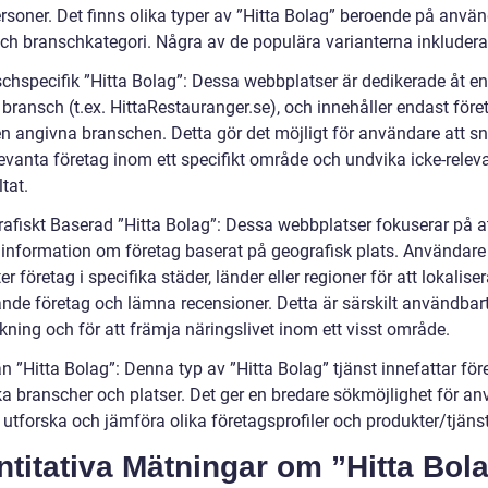
ersoner. Det finns olika typer av ”Hitta Bolag” beroende på anvä
ch branschkategori. Några av de populära varianterna inkludera
schspecifik ”Hitta Bolag”: Dessa webbplatser är dedikerade åt en
 bransch (t.ex. HittaRestauranger.se), och innehåller endast före
n angivna branschen. Detta gör det möjligt för användare att s
levanta företag inom ett specifikt område och undvika icke-relev
tat.
rafiskt Baserad ”Hitta Bolag”: Dessa webbplatser fokuserar på a
 information om företag baserat på geografisk plats. Användare
er företag i specifika städer, länder eller regioner för att lokalise
ande företag och lämna recensioner. Detta är särskilt användbart
kning och för att främja näringslivet inom ett visst område.
n ”Hitta Bolag”: Denna typ av ”Hitta Bolag” tjänst innefattar för
ika branscher och platser. Det ger en bredare sökmöjlighet för a
 utforska och jämföra olika företagsprofiler och produkter/tjänst
titativa Mätningar om ”Hitta Bol