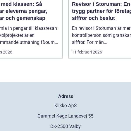
a med klassen: Så
Revisor i Storuman: En
ar eleverna pengar,
trygg partner för företa
ar och gemenskap
siffror och beslut
mla in pengar till klassresan
En revisor i Storuman är mer
skolprojektet är en
kontrollperson som granskar
ommande utmaning f&oum...
siffror. För mån...
s 2026
11 februari 2026
Adress