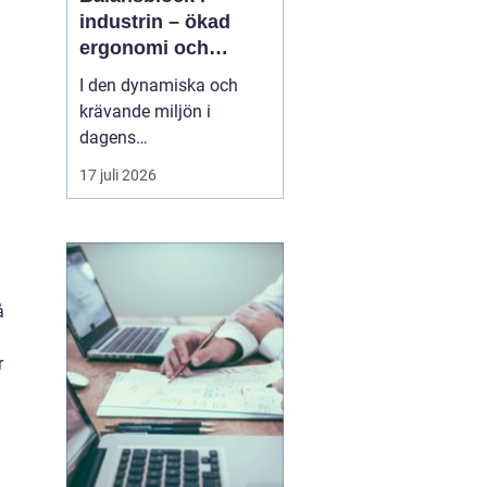
industrin – ökad
ergonomi och
effektivitet
I den dynamiska och
krävande miljön i
dagens
verkstadsindustri är
17 juli 2026
effektiva och
ergonomiskt designade
verktyg och lösningar
avgörande.
balansblock
är en...
å
r