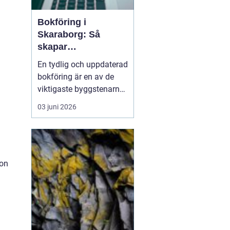
Bokföring i
Skaraborg: Så
skapar
småföretagare
En tydlig och uppdaterad
ordning och trygg
bokföring är en av de
ekonomi
viktigaste byggstenarna
i varje företag, oavsett
03 juni 2026
om verksamheten drivs
på deltid hemifrån eller i
större skala med flera
anställda. Många
småföretaga...
son