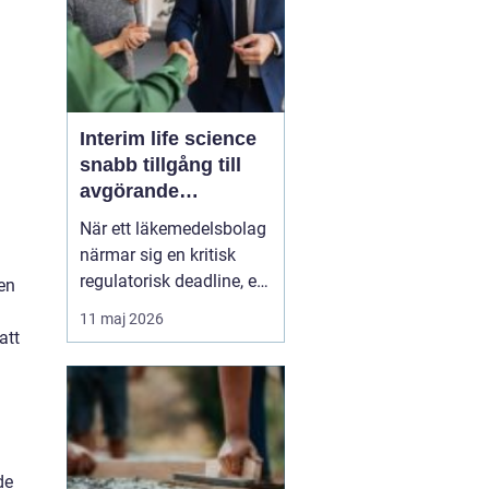
Interim life science
snabb tillgång till
avgörande
kompetens
När ett läkemedelsbolag
närmar sig en kritisk
regulatorisk deadline, en
en
medtechaktör ska skala
11 maj 2026
upp produktionen eller
att
ett biotechbolag tappar
en nyckelperson i ett
kliniskt
utvecklingsprojekt, finns
sällan utrymme för
de