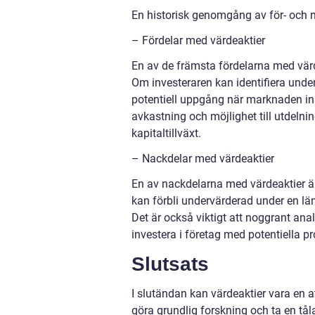
En historisk genomgång av för- och n
– Fördelar med värdeaktier
En av de främsta fördelarna med värdea
Om investeraren kan identifiera under
potentiell uppgång när marknaden ins
avkastning och möjlighet till utdelning
kapitaltillväxt.
– Nackdelar med värdeaktier
En av nackdelarna med värdeaktier är
kan förbli undervärderad under en län
Det är också viktigt att noggrant ana
investera i företag med potentiella 
Slutsats
I slutändan kan värdeaktier vara en at
göra grundlig forskning och ta en tål