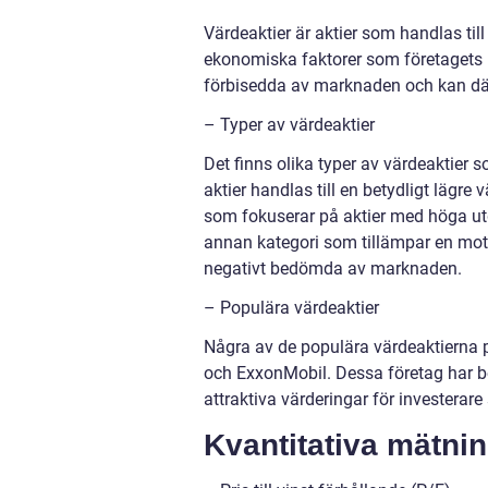
Värdeaktier är aktier som handlas til
ekonomiska faktorer som företagets in
förbisedda av marknaden och kan där
– Typer av värdeaktier
Det finns olika typer av värdeaktier 
aktier handlas till en betydligt lägr
som fokuserar på aktier med höga utd
annan kategori som tillämpar en mots
negativt bedömda av marknaden.
– Populära värdeaktier
Några av de populära värdeaktierna
och ExxonMobil. Dessa företag har be
attraktiva värderingar för investerare 
Kvantitativa mätni