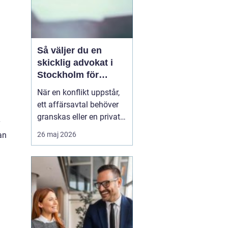
Så väljer du en
skicklig advokat i
Stockholm för
komplexa juridiska
När en konflikt uppstår,
utmaningar
ett affärsavtal behöver
granskas eller en privat
livssituation kräver
26 maj 2026
an
juridisk expertis, blir
valet av ombud helt
avgörande. Sökordet
”advokat i Stockholm”
används ofta av ...