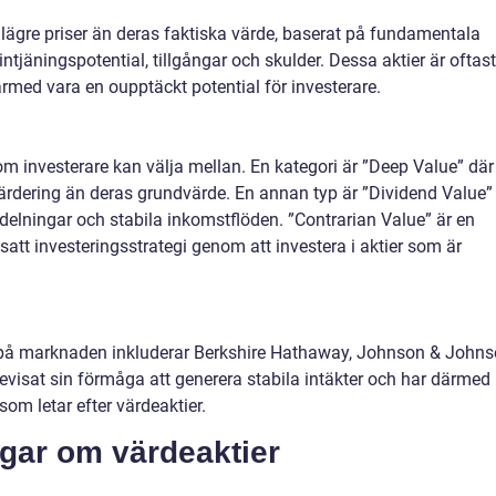
l lägre priser än deras faktiska värde, baserat på fundamentala
tjäningspotential, tillgångar och skulder. Dessa aktier är oftast
med vara en oupptäckt potential för investerare.
som investerare kan välja mellan. En kategori är ”Deep Value” där
e värdering än deras grundvärde. En annan typ är ”Dividend Value”
elningar och stabila inkomstflöden. ”Contrarian Value” är en
att investeringsstrategi genom att investera i aktier som är
 på marknaden inkluderar Berkshire Hathaway, Johnson & John
visat sin förmåga att generera stabila intäkter och har därmed
som letar efter värdeaktier.
ngar om värdeaktier