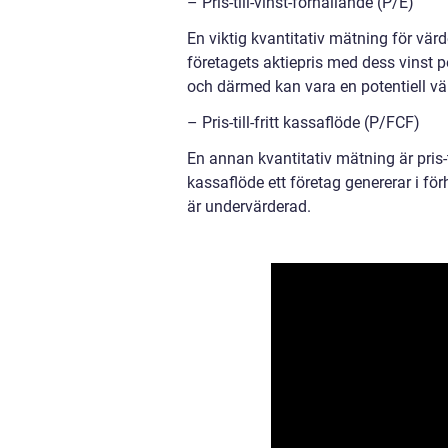
– Pris-till-vinst-förhållande (P/E)
En viktig kvantitativ mätning för värd
företagets aktiepris med dess vinst p
och därmed kan vara en potentiell vä
– Pris-till-fritt kassaflöde (P/FCF)
En annan kvantitativ mätning är pris-t
kassaflöde ett företag genererar i för
är undervärderad.