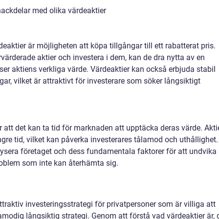
ackdelar med olika värdeaktier
ktier är möjligheten att köpa tillgångar till ett rabatterat pris.
värderade aktier och investera i dem, kan de dra nytta av en
er aktiens verkliga värde. Värdeaktier kan också erbjuda stabil
ar, vilket är attraktivt för investerare som söker långsiktigt
 att det kan ta tid för marknaden att upptäcka deras värde. Akti
gre tid, vilket kan påverka investerares tålamod och uthållighet.
lysera företaget och dess fundamentala faktorer för att undvika 
problem som inte kan återhämta sig.
traktiv investeringsstrategi för privatpersoner som är villiga att
amodig långsiktig strategi. Genom att förstå vad värdeaktier är, 