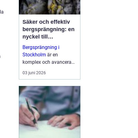
la
Säker och effektiv
bergsprängning: en
nyckel till
framgångsrika
Bergsprängning i
byggprojekt
Stockholm
är en
n
komplex och avancerad
process som spelar en
03 juni 2026
central roll i moderna
bygg- och
infrastruktursprojekt. ...