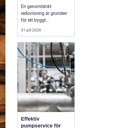
bättre kontroll och
En genomtänkt
trygg ekonomi
redovisning är grunden
för ett tryggt
företagande. När
31 juli 2026
siffrorna är korrekta och
uppdaterade går det
lättare att planera, växa
och fatta beslut med
mindre stress. För
företag i Karlskrona
spelar valet av
redovisningsbyrå en stor
roll fö...
Effektiv
pumpservice för