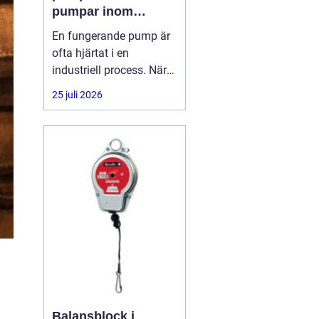
pumpar inom
industrin
En fungerande pump är
ofta hjärtat i en
industriell process. När
flödet stannar, stannar
25 juli 2026
produktionen. Därför har
många företag insett att
pumpservice
Balansblock i