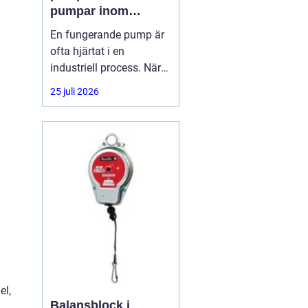
pumpar inom
industrin
En fungerande pump är
ofta hjärtat i en
industriell process. När
flödet stannar, stannar
25 juli 2026
produktionen. Därför har
många företag insett att
pumpservice
el,
Balansblock i