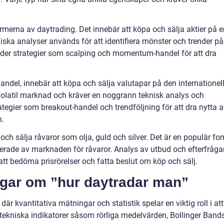
rmerna av daytrading. Det innebär att köpa och sälja aktier på e
ka analyser används för att identifiera mönster och trender på
der strategier som scalping och momentum-handel för att dra
ndel, innebär att köpa och sälja valutapar på den internationel
olatil marknad och kräver en noggrann teknisk analys och
tegier som breakout-handel och trendföljning för att dra nytta a
n.
ch sälja råvaror som olja, guld och silver. Det är en populär fo
erade av marknaden för råvaror. Analys av utbud och efterfråga
tt bedöma prisrörelser och fatta beslut om köp och sälj.
ngar om ”hur daytradar man”
r kvantitativa mätningar och statistik spelar en viktig roll i att
 tekniska indikatorer såsom rörliga medelvärden, Bollinger Band