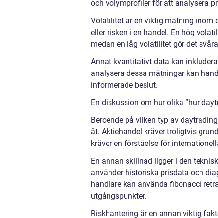
och volymprofiler för att analysera pr
Volatilitet är en viktig mätning inom
eller risken i en handel. En hög volatil
medan en låg volatilitet gör det svår
Annat kvantitativt data kan inkluder
analysera dessa mätningar kan handl
informerade beslut.
En diskussion om hur olika ”hur daytr
Beroende på vilken typ av daytrading 
åt. Aktiehandel kräver troligtvis gr
kräver en förståelse för internatione
En annan skillnad ligger i den tekn
använder historiska prisdata och dia
handlare kan använda fibonacci retra
utgångspunkter.
Riskhantering är en annan viktig fakt