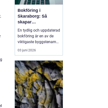
Bokföring i
Skaraborg: Så
,
skapar
småföretagare
En tydlig och uppdaterad
ordning och trygg
bokföring är en av de
r
ekonomi
viktigaste byggstenarna
i varje företag, oavsett
03 juni 2026
om verksamheten drivs
på deltid hemifrån eller i
ig
större skala med flera
anställda. Många
småföretaga...
el