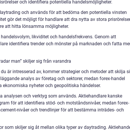
isrörelser och identifiera potentiella handelsmöjligheter.
 daytrading och används för att bedöma den potentiella vinsten
itet gör det möjligt för handlare att dra nytta av stora prisrörelser
are att hitta lönsamma möjligheter.
a handelsvolym, likviditet och handelsfrekvens. Genom att
are identifiera trender och mönster på marknaden och fatta me
adar man” skiljer sig från varandra
du är intresserad av, kommer strategier och metoder att skilja s
undläggande analys av företag och sektorer, medan forex-handel
lla ekonomiska nyheter och geopolitiska händelser.
iska analysen och verktyg som används. Aktiehandlare kanske
gram för att identifiera stöd- och motståndsnivåer, medan forex-
cement-nivåer och trendlinjer för att bestämma inträdes- och
or som skiljer sig åt mellan olika typer av daytrading. Aktiehand