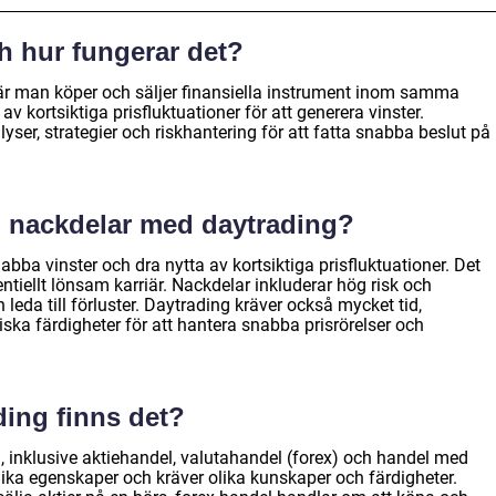
h hur fungerar det?
r man köper och säljer finansiella instrument inom samma
av kortsiktiga prisfluktuationer för att generera vinster.
ser, strategier och riskhantering för att fatta snabba beslut på
h nackdelar med daytrading?
abba vinster och dra nytta av kortsiktiga prisfluktuationer. Det
tiellt lönsam karriär. Nackdelar inkluderar hög risk och
n leda till förluster. Daytrading kräver också mycket tid,
a färdigheter för att hantera snabba prisrörelser och
ding finns det?
g, inklusive aktiehandel, valutahandel (forex) och handel med
nika egenskaper och kräver olika kunskaper och färdigheter.