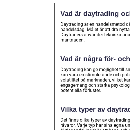
Vad är daytrading oc
Daytrading är en handelsmetod dä
handelsdag. Målet är att dra nytta 
Daytraders använder tekniska analy
marknaden.
Vad är några för- oc
Daytrading kan ge möjlighet till sn
kan vara en stimulerande och poten
volatilitet på marknaden, vilket ka
engagemang och starka psykologisk
potentiella förluster.
Vilka typer av daytra
Det finns olika typer av daytradin
råvaror. Varje typ har sina egna u