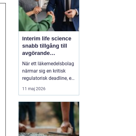
Interim life science
snabb tillgång till
avgörande
kompetens
När ett läkemedelsbolag
närmar sig en kritisk
regulatorisk deadline, en
medtechaktör ska skala
11 maj 2026
upp produktionen eller
ett biotechbolag tappar
en nyckelperson i ett
kliniskt
utvecklingsprojekt, finns
sällan utrymme för