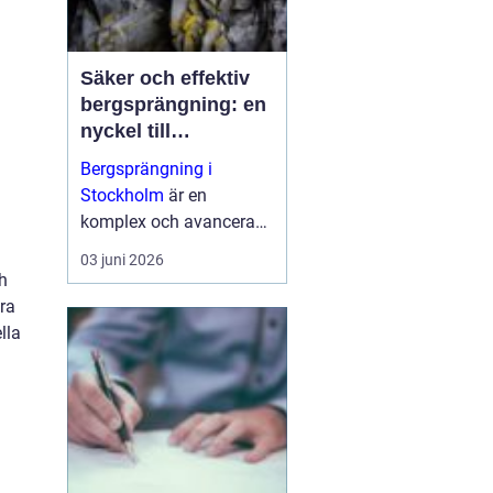
Säker och effektiv
bergsprängning: en
nyckel till
framgångsrika
Bergsprängning i
byggprojekt
Stockholm
är en
komplex och avancerad
process som spelar en
03 juni 2026
central roll i moderna
h
bygg- och
ara
infrastruktursprojekt. ...
lla