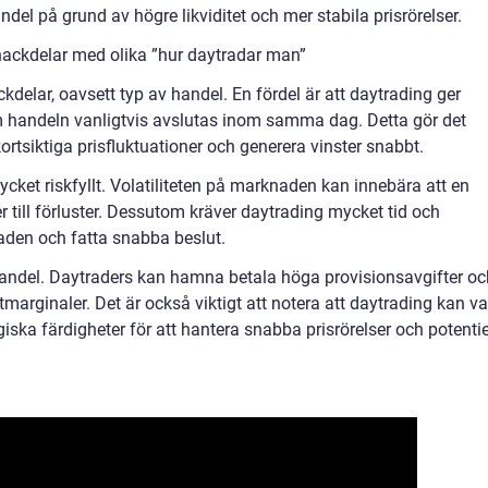
del på grund av högre likviditet och mer stabila prisrörelser.
nackdelar med olika ”hur daytradar man”
kdelar, oavsett typ av handel. En fördel är att daytrading ger
som handeln vanligtvis avslutas inom samma dag. Detta gör det
kortsiktiga prisfluktuationer och generera vinster snabbt.
cket riskfyllt. Volatiliteten på marknaden kan innebära att en
r till förluster. Dessutom kräver daytrading mycket tid och
den och fatta snabba beslut.
andel. Daytraders kan hamna betala höga provisionsavgifter oc
tmarginaler. Det är också viktigt att notera att daytrading kan v
ska färdigheter för att hantera snabba prisrörelser och potentie