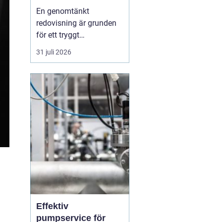
bättre kontroll och
En genomtänkt
trygg ekonomi
redovisning är grunden
för ett tryggt
företagande. När
31 juli 2026
siffrorna är korrekta och
uppdaterade går det
lättare att planera, växa
och fatta beslut med
mindre stress. För
företag i Karlskrona
spelar valet av
redovisningsbyrå en stor
roll fö...
Effektiv
pumpservice för