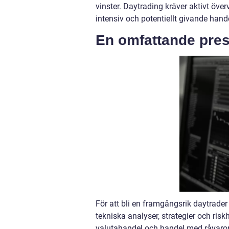
vinster. Daytrading kräver aktivt öve
intensiv och potentiellt givande han
En omfattande pres
För att bli en framgångsrik daytrader
tekniska analyser, strategier och risk
valutahandel och handel med råvaror.