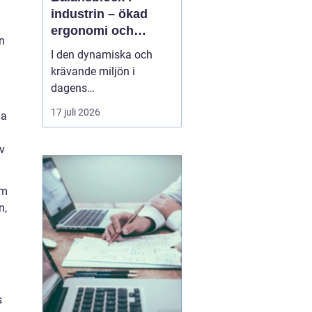
industrin – ökad
ergonomi och
n
effektivitet
I den dynamiska och
krävande miljön i
dagens
verkstadsindustri är
17 juli 2026
la
effektiva och
ergonomiskt designade
v
verktyg och lösningar
avgörande.
balansblock
är en...
rm
n,
s