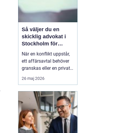
Så väljer du en
skicklig advokat i
Stockholm för
komplexa juridiska
När en konflikt uppstår,
utmaningar
ett affärsavtal behöver
granskas eller en privat
livssituation kräver
26 maj 2026
juridisk expertis, blir
valet av ombud helt
.
avgörande. Sökordet
”advokat i Stockholm”
används ofta av ...