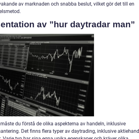
rvakande av marknaden och snabba beslut, vilket gör det till en
delsmetod.
entation av ”hur daytradar man”
 måste du förstå de olika aspekterna av handeln, inklusive
hantering. Det finns flera typer av daytrading, inklusive aktiehand
 Varje typ har sina egna unika egenskaper och kräver olika