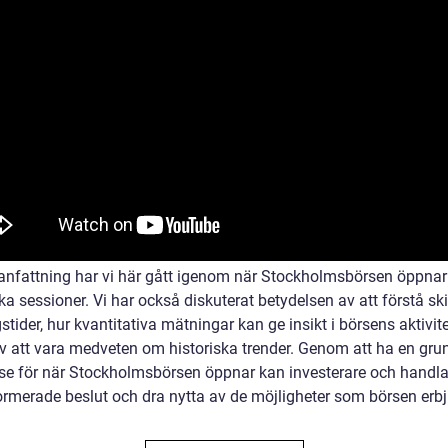
nfattning har vi här gått igenom när Stockholmsbörsen öppnar
ka sessioner. Vi har också diskuterat betydelsen av att förstå ski
tider, hur kvantitativa mätningar kan ge insikt i börsens aktivit
av att vara medveten om historiska trender. Genom att ha en gru
lse för när Stockholmsbörsen öppnar kan investerare och handla
ormerade beslut och dra nytta av de möjligheter som börsen erbj