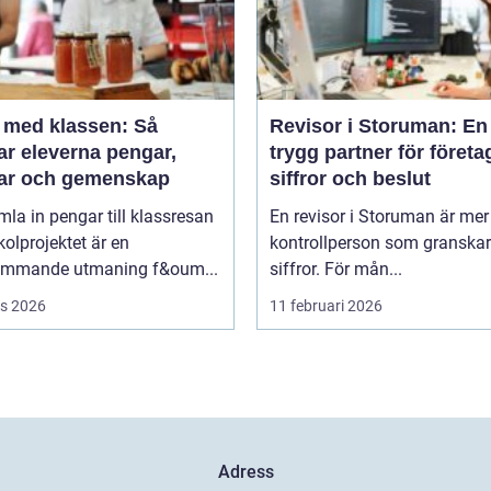
a med klassen: Så
Revisor i Storuman: En
ar eleverna pengar,
trygg partner för företa
ar och gemenskap
siffror och beslut
mla in pengar till klassresan
En revisor i Storuman är mer
skolprojektet är en
kontrollperson som granskar
ommande utmaning f&oum...
siffror. För mån...
s 2026
11 februari 2026
Adress