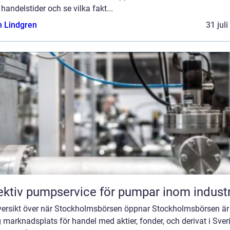
 handelstider och se vilka fakt...
n Lindgren
31 jul
ektiv pumpservice för pumpar inom industr
versikt över när Stockholmsbörsen öppnar Stockholmsbörsen är
g marknadsplats för handel med aktier, fonder, och derivat i Sver