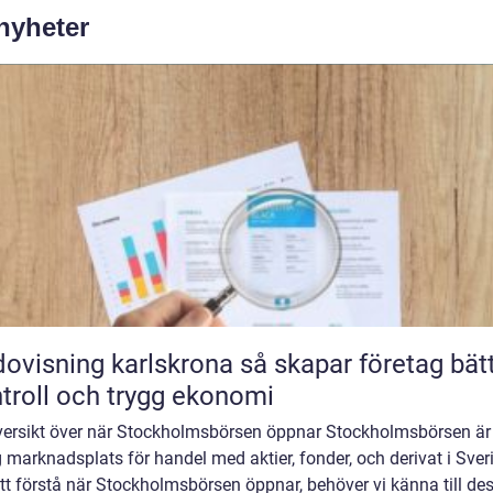
 nyheter
sning karlskrona så skapar företag bättre
troll och trygg ekonomi
versikt över när Stockholmsbörsen öppnar Stockholmsbörsen är
g marknadsplats för handel med aktier, fonder, och derivat i Sver
tt förstå när Stockholmsbörsen öppnar, behöver vi känna till de