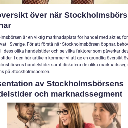
översikt över när Stockholmsbör
nar
lmsbörsen är en viktig marknadsplats för handel med aktier, fon
vat i Sverige. För att förstå när Stockholmsbörsen öppnar, behöv
ll dess olika handelstider och se vilka faktorer som påverkar de
tider. I den här artikeln kommer vi att ge en grundlig översikt ö
lmsbörsens handelstider samt diskutera de olika marknadsse
ns på Stockholmsbörsen.
sentation av Stockholmsbörsens
delstider och marknadssegment