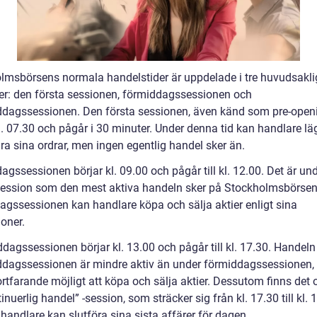
lmsbörsens normala handelstider är uppdelade i tre huvudsakl
er: den första sessionen, förmiddagssessionen och
ddagssessionen. Den första sessionen, även känd som pre-open
l. 07.30 och pågår i 30 minuter. Under denna tid kan handlare lä
ra sina ordrar, men ingen egentlig handel sker än.
gssessionen börjar kl. 09.00 och pågår till kl. 12.00. Det är un
ession som den mest aktiva handeln sker på Stockholmsbörsen
agssessionen kan handlare köpa och sälja aktier enligt sina
ioner.
dagssessionen börjar kl. 13.00 och pågår till kl. 17.30. Handeln
ddagssessionen är mindre aktiv än under förmiddagssessionen
ortfarande möjligt att köpa och sälja aktier. Dessutom finns det
inuerlig handel” -session, som sträcker sig från kl. 17.30 till kl. 
 handlare kan slutföra sina sista affärer för dagen.