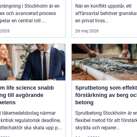
projekt
utmaningar
prängning i Stockholm är en
När en konflikt uppstår, ett
ex och avancerad process
affärsavtal behöver granskas
elar en central roll ...
en privat livss...
i 2026
26 maj 2026
m life science snabb
Sprutbetong som effekt
ång till avgörande
förstärkning av berg o
etens
betong
tt läkemedelsbolag närmar
Sprutbetong Stockholm är e
 kritisk regulatorisk deadline,
flexibel metod för att förstär
techaktör ska skala upp p...
skydda och reparer...