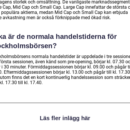
tagens storlek och omsättning. De vanligaste marknadssegment
e Cap, Mid Cap och Small Cap. Large Cap innefattar de största 
 populära aktierna, medan Mid Cap och Small Cap kan erbjuda
e avkastning men är också förknippade med ökad risk.
ka är de normala handelstiderna för
ockholmsbörsen?
kholmsbörsens normala handelstider är uppdelade i tre sessione
första sessionen, även känd som pre-opening, börjar kl. 07.30 o
 i 30 minuter. Förmiddagssessionen börjar kl. 09.00 och pågår til
. Eftermiddagssessionen börjar kl. 13.00 och pågår till kl. 17.30
utom finns det en kort kontinuerlig handelssession som sträcker
kl. 17.30 till kl. 17.40.
Läs fler inlägg här