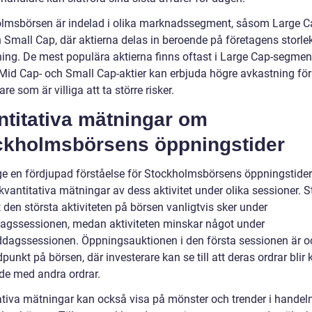
lmsbörsen är indelad i olika marknadssegment, såsom Large C
 Small Cap, där aktierna delas in beroende på företagens storle
ing. De mest populära aktierna finns oftast i Large Cap-segment
id Cap- och Small Cap-aktier kan erbjuda högre avkastning för
are som är villiga att ta större risker.
ntitativa mätningar om
ckholmsbörsens öppningstider
 ge en fördjupad förståelse för Stockholmsbörsens öppningstider
 kvantitativa mätningar av dess aktivitet under olika sessioner. St
t den största aktiviteten på börsen vanligtvis sker under
agssessionen, medan aktiviteten minskar något under
ddagssessionen. Öppningsauktionen i den första sessionen är o
idpunkt på börsen, där investerare kan se till att deras ordrar blir 
e med andra ordrar.
ativa mätningar kan också visa på mönster och trender i handel