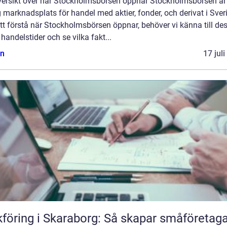
versikt över när Stockholmsbörsen öppnar Stockholmsbörsen är
g marknadsplats för handel med aktier, fonder, och derivat i Sver
tt förstå när Stockholmsbörsen öppnar, behöver vi känna till de
 handelstider och se vilka fakt...
n
17 jul
föring i Skaraborg: Så skapar småföretag