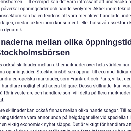
lmsbörsen. Till exempel kan det vara intressant att undersöka h
r påverkar öppningstider och handelsvolymer. Aktier inom teknol
inanssektorn kan ha en tendens att vara mer aktivt handlade unde
å dagen, medan aktier inom konsument- eller hälsovårdssektorn 
n dynamik.
lnaderna mellan olika öppningsti
Stockholmsbörsen
ns också skillnader mellan aktiemarknader över hela världen när 
sina öppningstider. Stockholmsbörsen öppnar till exempel tidigar
ndra europeiska marknader, som Frankfurt och Paris, vilket ger
handlare möjlighet att agera tidigare. Dessa skillnader kan vara
tå för investerare och handlare som vill delta på flera marknader
gt.
are skillnader kan också finnas mellan olika handelsdagar. Till 
ingstiderna vara annorlunda på helgdagar eller vid speciella till
en viktig ekonomisk nyhet släpps. Det är viktigt för handlare at