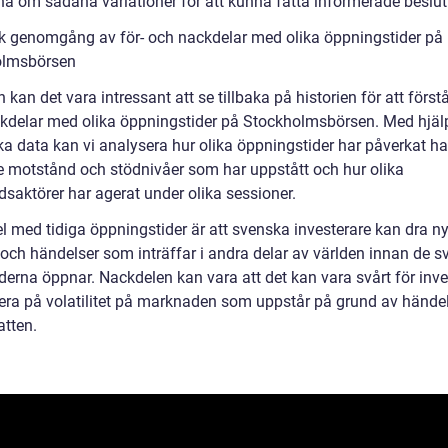
a om sådana variationer för att kunna fatta informerade beslut
sk genomgång av för- och nackdelar med olika öppningstider på
olmsbörsen
n kan det vara intressant att se tillbaka på historien för att förstå
kdelar med olika öppningstider på Stockholmsbörsen. Med hjäl
ka data kan vi analysera hur olika öppningstider har påverkat ha
e motstånd och stödnivåer som har uppstått och hur olika
saktörer har agerat under olika sessioner.
l med tidiga öppningstider är att svenska investerare kan dra ny
 och händelser som inträffar i andra delar av världen innan de 
erna öppnar. Nackdelen kan vara att det kan vara svårt för inve
gera på volatilitet på marknaden som uppstår på grund av hände
atten.