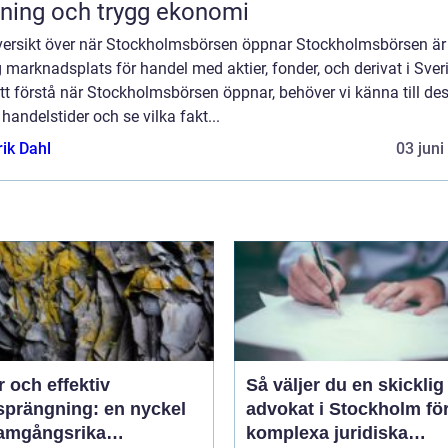
ning och trygg ekonomi
versikt över när Stockholmsbörsen öppnar Stockholmsbörsen är
g marknadsplats för handel med aktier, fonder, och derivat i Sver
tt förstå när Stockholmsbörsen öppnar, behöver vi känna till de
 handelstider och se vilka fakt...
rik Dahl
03 juni
 och effektiv
Så väljer du en skicklig
sprängning: en nyckel
advokat i Stockholm fö
framgångsrika
komplexa juridiska