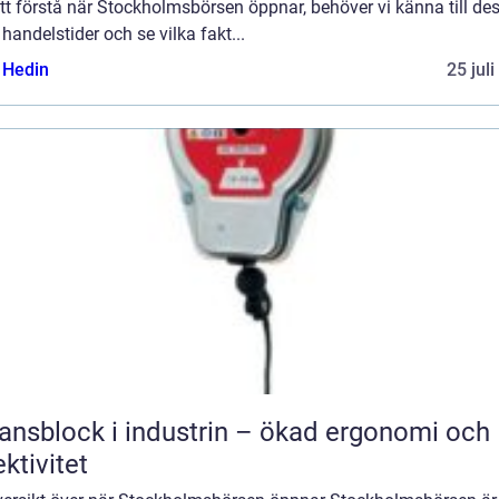
tt förstå när Stockholmsbörsen öppnar, behöver vi känna till de
 handelstider och se vilka fakt...
s Hedin
25 jul
ansblock i industrin – ökad ergonomi och
ektivitet