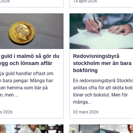
 2026
14 april 2026
uld i malmö så gör du
Redovisningsbyrå
ygg och lönsam affär
stockholm mer än bara
bokföring
lja guld handlar oftast om
n bara pengar. Många har
En redovisningsbyrå Stockh
en hemma som bär på
anlitas ofta för att sköta bok
, men ...
löner och bokslut. Men för
många...
s 2026
02 mars 2026