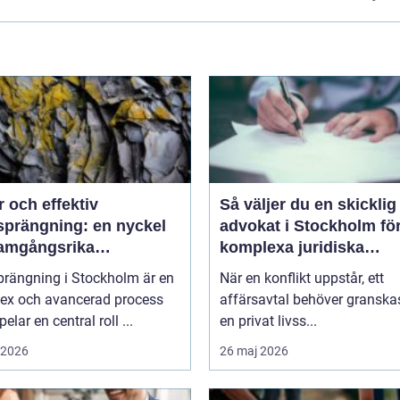
 och effektiv
Så väljer du en skicklig
sprängning: en nyckel
advokat i Stockholm fö
framgångsrika
komplexa juridiska
projekt
utmaningar
prängning i Stockholm är en
När en konflikt uppstår, ett
ex och avancerad process
affärsavtal behöver granskas
elar en central roll ...
en privat livss...
i 2026
26 maj 2026