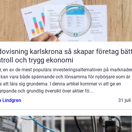
sning karlskrona så skapar företag bättre
troll och trygg ekonomi
r, en av de mest populära investeringsalternativen på marknade
, kan vara både spännande och lönsamma för nybörjare som är
ga att lära sig grunderna. I denna artikel kommer vi att ge en
ripande och grundlig översikt över aktier fö...
n Lindgren
31 jul