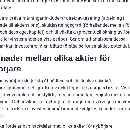
värderad, medan ett lägre P/E-förhållande kan vara en indikation
 aktie.
vantitativa mätningar inkluderar direktavkastning (utdelning i
nde till aktiens pris), skuldsättningsgrad (förhållandet mellan f
och dess eget kapital) och tillväxttakt (procentuell ökning av fö
 eller vinster under en viss period). Genom att analysera dessa
r kan investerare få en bättre förståelse för en akties potential.
lnader mellan olika aktier för
örjare
ör nybörjare skiljer sig åt på flera sätt, inklusive risknivå,
ngspotential och graden av delaktighet i företagets beslut. Viss
 mer volatila och riskfyllda, medan andra kan erbjuda mer stabil
rhet. Det är viktigt för nybörjare att noggrant överväga sina eg
er för risk och investeringsmål innan de väljer vilka aktier som 
t.
ka fördelar och nackdelar med olika aktier för nybörjare