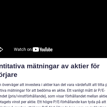
titativa mätningar av aktier för
örjare
överväger att investera i aktier kan det vara värdefullt att titta 
tiva mätningar för att bedöma en aktie. Ett vanligt mått är P/E-
ndet (pris/vinstförhållande), som visar förhållandet mellan aktie
tagets vinst per aktie. Ett högre P/E-förhållande kan tyda på att