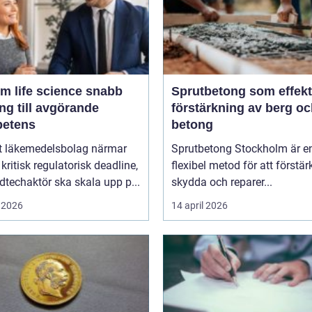
m life science snabb
Sprutbetong som effekt
ång till avgörande
förstärkning av berg o
etens
betong
tt läkemedelsbolag närmar
Sprutbetong Stockholm är e
 kritisk regulatorisk deadline,
flexibel metod för att förstär
techaktör ska skala upp p...
skydda och reparer...
 2026
14 april 2026