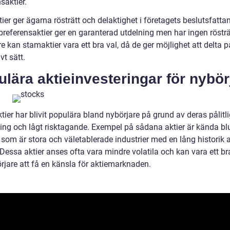
saktier.
er ger ägarna rösträtt och delaktighet i företagets beslutsfatta
referensaktier ger en garanterad utdelning men har ingen rösträ
e kan stamaktier vara ett bra val, då de ger möjlighet att delta p
vt sätt.
lära aktieinvesteringar för nybör
tier har blivit populära bland nybörjare på grund av deras pålitl
ing och lågt risktagande. Exempel på sådana aktier är kända blu
 som är stora och väletablerade industrier med en lång historik a
. Dessa aktier anses ofta vara mindre volatila och kan vara ett br
rjare att få en känsla för aktiemarknaden.