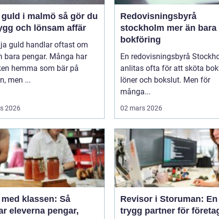
uld i malmö så gör du
Redovisningsbyrå
ygg och lönsam affär
stockholm mer än bara
bokföring
lja guld handlar oftast om
n bara pengar. Många har
En redovisningsbyrå Stockh
en hemma som bär på
anlitas ofta för att sköta bok
, men ...
löner och bokslut. Men för
många...
s 2026
02 mars 2026
a med klassen: Så
Revisor i Storuman: En
ar eleverna pengar,
trygg partner för företa