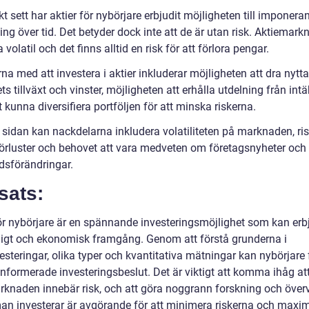
kt sett har aktier för nybörjare erbjudit möjligheten till imponera
ng över tid. Det betyder dock inte att de är utan risk. Aktiemar
 volatil och det finns alltid en risk för att förlora pengar.
na med att investera i aktier inkluderar möjligheten att dra nytt
ts tillväxt och vinster, möjligheten att erhålla utdelning från intä
 kunna diversifiera portföljen för att minska riskerna.
 sidan kan nackdelarna inkludera volatiliteten på marknaden, ris
förluster och behovet att vara medveten om företagsnyheter och
sförändringar.
sats:
för nybörjare är en spännande investeringsmöjlighet som kan er
ligt och ekonomisk framgång. Genom att förstå grunderna i
esteringar, olika typer och kvantitativa mätningar kan nybörjare 
informerade investeringsbeslut. Det är viktigt att komma ihåg at
rknaden innebär risk, och att göra noggrann forskning och öve
an investerar är avgörande för att minimera riskerna och maxi